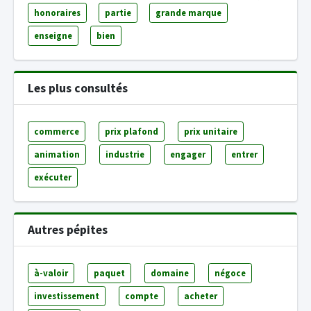
honoraires
partie
grande marque
enseigne
bien
Les plus consultés
commerce
prix plafond
prix unitaire
animation
industrie
engager
entrer
exécuter
Autres pépites
à-valoir
paquet
domaine
négoce
investissement
compte
acheter