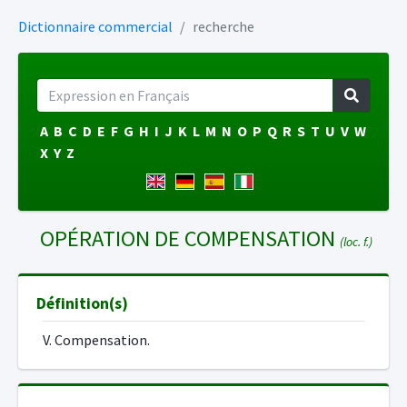
Dictionnaire commercial
recherche
A
B
C
D
E
F
G
H
I
J
K
L
M
N
O
P
Q
R
S
T
U
V
W
X
Y
Z
OPÉRATION DE COMPENSATION
(loc. f.)
Définition(s)
V. Compensation.