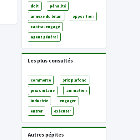
doit
pénalité
annexe du bilan
opposition
capital engagé
agent général
Les plus consultés
commerce
prix plafond
prix unitaire
animation
industrie
engager
entrer
exécuter
Autres pépites