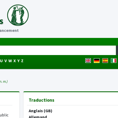
ancement
U
V
W
X
Y
Z
n. m.)
Traductions
Anglais (GB)
ublic
Allemand