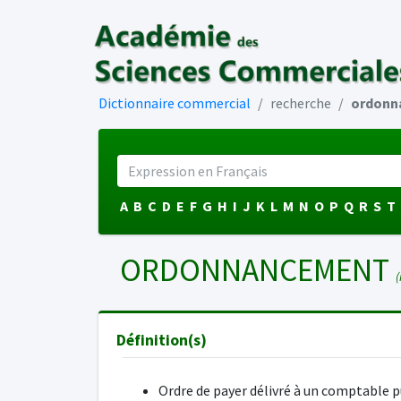
Dictionnaire commercial
recherche
ordonn
A
B
C
D
E
F
G
H
I
J
K
L
M
N
O
P
Q
R
S
T
ORDONNANCEMENT
(
Définition(s)
Ordre de payer délivré à un comptable p