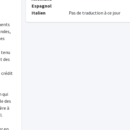
Espagnol
Italien
Pas de traduction à ce jour
ments
andes,
des
e tenu
t des
 crédit
n qui
le des
ère à
l.
r en