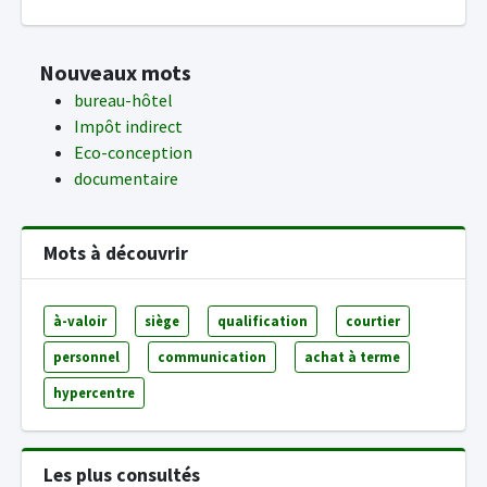
Nouveaux mots
bureau-hôtel
Impôt indirect
Eco-conception
documentaire
Mots à découvrir
à-valoir
siège
qualification
courtier
personnel
communication
achat à terme
hypercentre
Les plus consultés