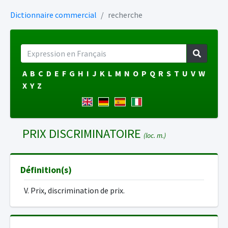
Dictionnaire commercial
recherche
A
B
C
D
E
F
G
H
I
J
K
L
M
N
O
P
Q
R
S
T
U
V
W
X
Y
Z
PRIX DISCRIMINATOIRE
(loc. m.)
Définition(s)
V. Prix, discrimination de prix.