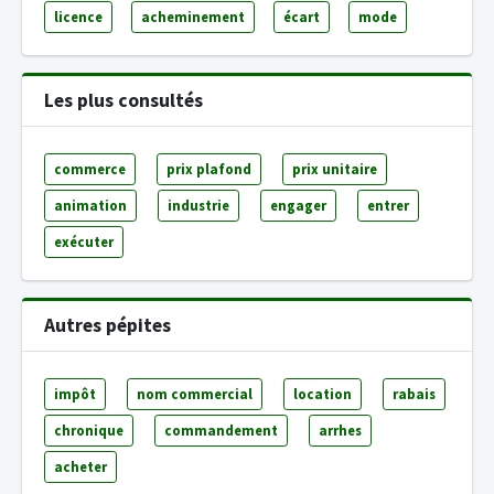
licence
acheminement
écart
mode
Les plus consultés
commerce
prix plafond
prix unitaire
animation
industrie
engager
entrer
exécuter
Autres pépites
impôt
nom commercial
location
rabais
chronique
commandement
arrhes
acheter