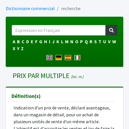
Dictionnaire commercial
recherche
A
B
C
D
E
F
G
H
I
J
K
L
M
N
O
P
Q
R
S
T
U
V
W
X
Y
Z
PRIX PAR MULTIPLE
(loc. m.)
Définition(s)
Indication d'un prix de vente, déclaré avantageux,
dans un magasin de détail, pour un achat de
plusieurs unités de vente d'un même article.
L'objectif est d'accroitre les ventes et/ou de faire la