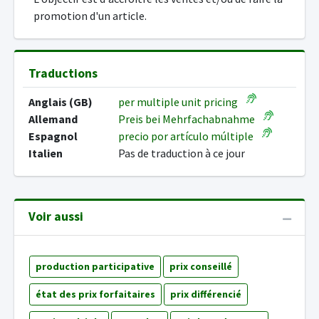
promotion d'un article.
Traductions
Anglais (GB)
per multiple unit pricing
Allemand
Preis bei Mehrfachabnahme
Espagnol
precio por artículo múltiple
Italien
Pas de traduction à ce jour
Voir aussi
production participative
prix conseillé
état des prix forfaitaires
prix différencié