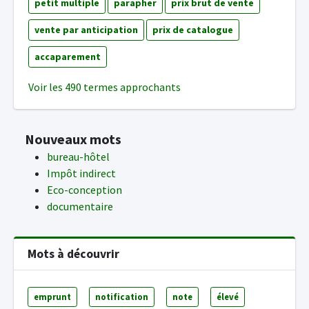
petit multiple
parapher
prix brut de vente
vente par anticipation
prix de catalogue
accaparement
Voir les 490 termes approchants
Nouveaux mots
bureau-hôtel
Impôt indirect
Eco-conception
documentaire
Mots à découvrir
emprunt
notification
note
élevé