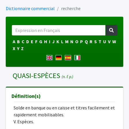
Dictionnaire commercial
recherche
A
B
C
D
E
F
G
H
I
J
K
L
M
N
O
P
Q
R
S
T
U
V
W
X
Y
Z
QUASI-ESPÈCES
(n. f. p.)
Définition(s)
Solde en banque ou en caisse et titres facilement et
rapidement mobilisables.
V. Espèces.