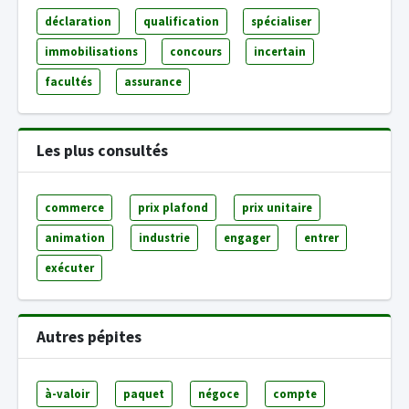
déclaration
qualification
spécialiser
immobilisations
concours
incertain
facultés
assurance
Les plus consultés
commerce
prix plafond
prix unitaire
animation
industrie
engager
entrer
exécuter
Autres pépites
à-valoir
paquet
négoce
compte