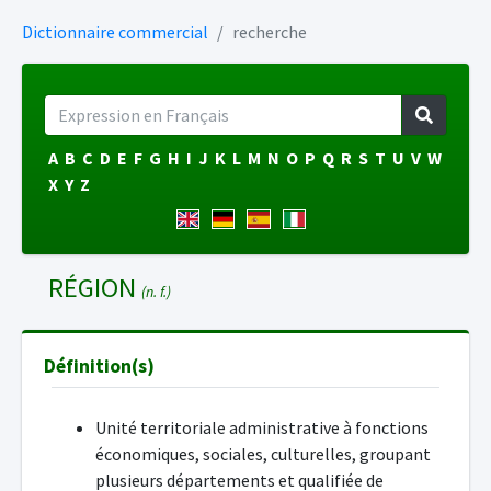
Dictionnaire commercial
recherche
A
B
C
D
E
F
G
H
I
J
K
L
M
N
O
P
Q
R
S
T
U
V
W
X
Y
Z
RÉGION
(n. f.)
Définition(s)
Unité territoriale administrative à fonctions
économiques, sociales, culturelles, groupant
plusieurs départements et qualifiée de