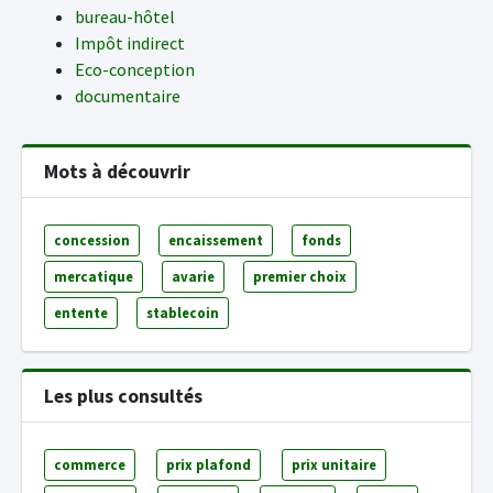
bureau-hôtel
Impôt indirect
Eco-conception
documentaire
Mots à découvrir
concession
encaissement
fonds
mercatique
avarie
premier choix
entente
stablecoin
Les plus consultés
commerce
prix plafond
prix unitaire