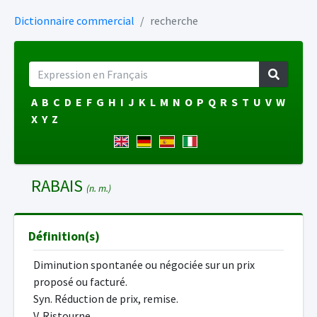
Dictionnaire commercial
recherche
A
B
C
D
E
F
G
H
I
J
K
L
M
N
O
P
Q
R
S
T
U
V
W
X
Y
Z
RABAIS
(n. m.)
Définition(s)
Diminution spontanée ou négociée sur un prix
proposé ou facturé.
Syn. Réduction de prix, remise.
V. Ristourne.