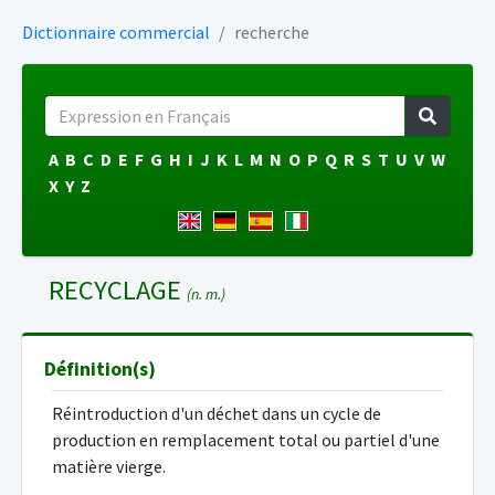
Dictionnaire commercial
recherche
A
B
C
D
E
F
G
H
I
J
K
L
M
N
O
P
Q
R
S
T
U
V
W
X
Y
Z
RECYCLAGE
(n. m.)
Définition(s)
Réintroduction d'un déchet dans un cycle de
production en remplacement total ou partiel d'une
matière vierge.