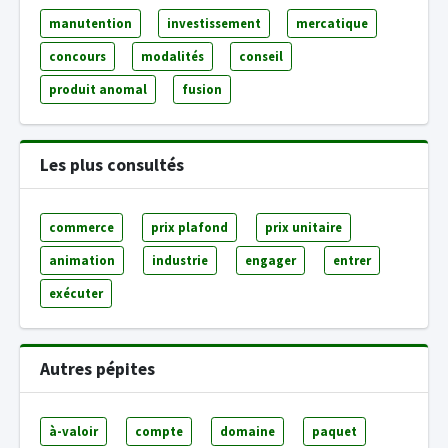
manutention
investissement
mercatique
concours
modalités
conseil
produit anomal
fusion
Les plus consultés
commerce
prix plafond
prix unitaire
animation
industrie
engager
entrer
exécuter
Autres pépites
à-valoir
compte
domaine
paquet