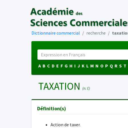
Dictionnaire commercial
recherche
taxatio
A
B
C
D
E
F
G
H
I
J
K
L
M
N
O
P
Q
R
S
T
TAXATION
(n. f.)
Définition(s)
Action de taxer.