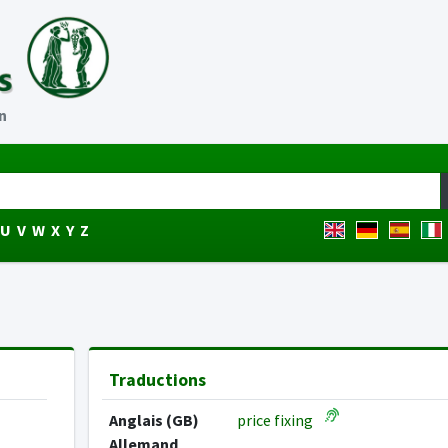
n
U
V
W
X
Y
Z
Traductions
Anglais (GB)
price fixing
Allemand