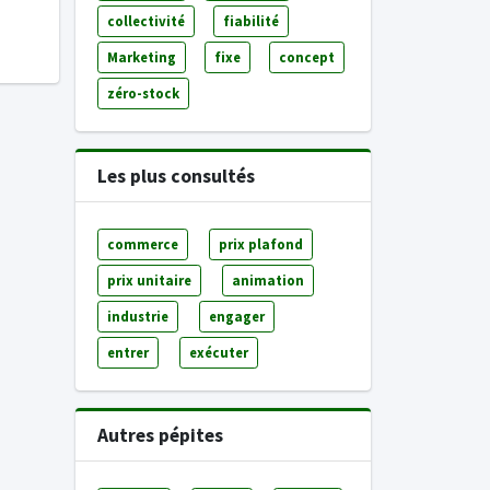
collectivité
fiabilité
Marketing
fixe
concept
zéro-stock
Les plus consultés
commerce
prix plafond
prix unitaire
animation
industrie
engager
entrer
exécuter
Autres pépites