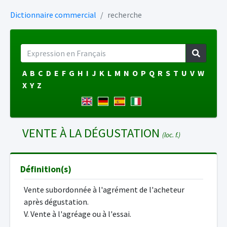
Dictionnaire commercial
recherche
A
B
C
D
E
F
G
H
I
J
K
L
M
N
O
P
Q
R
S
T
U
V
W
X
Y
Z
VENTE À LA DÉGUSTATION
(loc. f.)
Définition(s)
Vente subordonnée à l'agrément de l'acheteur
après dégustation.
V. Vente à l'agréage ou à l'essai.