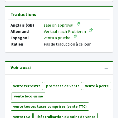
Traductions
Anglais (GB)
sale on approval
Allemand
Verkauf nach Probieren
Espagnol
venta a prueba
Italien
Pas de traduction à ce jour
Voir aussi
vente terrestre
promesse de vente
vente à perte
vente loco-usine
vente toutes taxes comprises (vente TTC)
vente FCA
Théatralisation du point de vente