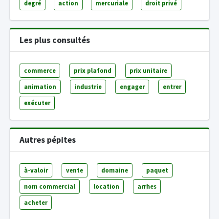
degré
action
mercuriale
droit privé
Les plus consultés
commerce
prix plafond
prix unitaire
animation
industrie
engager
entrer
exécuter
Autres pépites
à-valoir
vente
domaine
paquet
nom commercial
location
arrhes
acheter