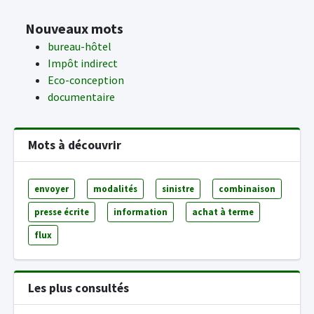
Nouveaux mots
bureau-hôtel
Impôt indirect
Eco-conception
documentaire
Mots à découvrir
envoyer
modalités
sinistre
combinaison
presse écrite
information
achat à terme
flux
Les plus consultés