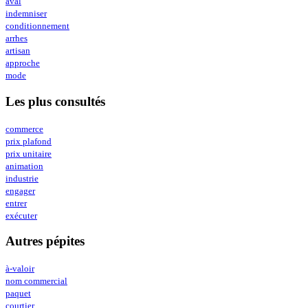
aval
indemniser
conditionnement
arrhes
artisan
approche
mode
Les plus consultés
commerce
prix plafond
prix unitaire
animation
industrie
engager
entrer
exécuter
Autres pépites
à-valoir
nom commercial
paquet
courtier