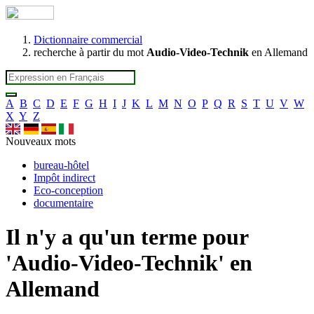
Dictionnaire commercial
recherche à partir du mot
Audio-Video-Technik
en Allemand
A
B
C
D
E
F
G
H
I
J
K
L
M
N
O
P
Q
R
S
T
U
V
W
X
Y
Z
Nouveaux mots
bureau-hôtel
Impôt indirect
Eco-conception
documentaire
Il n'y a qu'un terme pour
'
Audio-Video-Technik
' en
Allemand