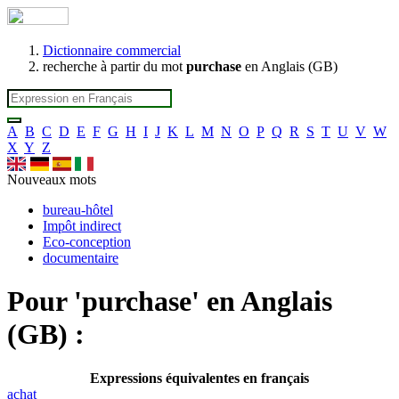
Dictionnaire commercial
recherche à partir du mot
purchase
en Anglais (GB)
A
B
C
D
E
F
G
H
I
J
K
L
M
N
O
P
Q
R
S
T
U
V
W
X
Y
Z
Nouveaux mots
bureau-hôtel
Impôt indirect
Eco-conception
documentaire
Pour '
purchase
' en Anglais
(GB) :
Expressions équivalentes en français
achat