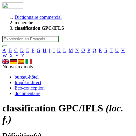
Dictionnaire commercial
recherche
classification GPC/IFLS
A
B
C
D
E
F
G
H
I
J
K
L
M
N
O
P
Q
R
S
T
U
V
W
X
Y
Z
Nouveaux mots
bureau-hôtel
Impôt indirect
Eco-conception
documentaire
classification GPC/IFLS
(loc.
f.)
Définition(s)