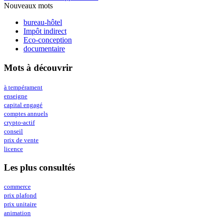
Nouveaux mots
bureau-hôtel
Impôt indirect
Eco-conception
documentaire
Mots à découvrir
à tempérament
enseigne
capital engagé
comptes annuels
crypto-actif
conseil
prix de vente
licence
Les plus consultés
commerce
prix plafond
prix unitaire
animation