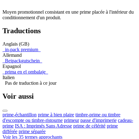
Moyen promotionnel consistant en une prime placée à l'intérieur du
conditionnement d'un produit.
Traductions
Anglais (GB)
in-pack premium
Allemand
Beipackgutschein
Espagnol
prima en el ombalaje
Italien
Pas de traduction à ce jour
Voir aussi
prime-échantillon
prime à bien plaire
timbre-prime ou timbre
d'escompte ou timbre-ristourne
primeur
passe d'imprimerie
cadeau-
prime
ISA : Imprimés Sans Adresse
prime de célérité
prime
différée
prime séparée
Voir les 35 termes approchants