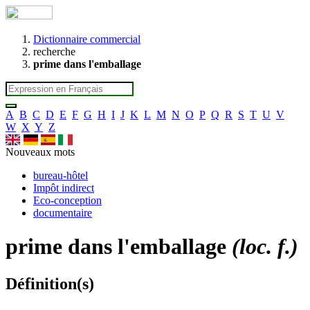
Dictionnaire commercial
recherche
prime dans l'emballage
A
B
C
D
E
F
G
H
I
J
K
L
M
N
O
P
Q
R
S
T
U
V
W
X
Y
Z
Nouveaux mots
bureau-hôtel
Impôt indirect
Eco-conception
documentaire
prime dans l'emballage
(loc. f.)
Définition(s)