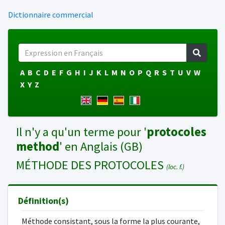
Dictionnaire commercial
A
B
C
D
E
F
G
H
I
J
K
L
M
N
O
P
Q
R
S
T
U
V
W
X
Y
Z
Il n'y a qu'un terme pour '
protocoles
method
' en Anglais (GB)
MÉTHODE DES PROTOCOLES
(loc. f.)
Définition(s)
Méthode consistant, sous la forme la plus courante,