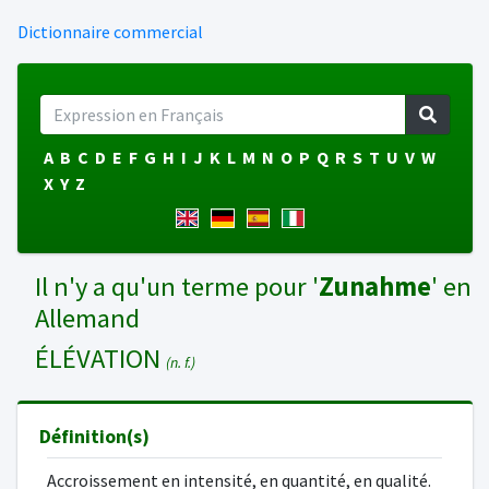
Dictionnaire commercial
A
B
C
D
E
F
G
H
I
J
K
L
M
N
O
P
Q
R
S
T
U
V
W
X
Y
Z
Il n'y a qu'un terme pour '
Zunahme
' en
Allemand
ÉLÉVATION
(n. f.)
Définition(s)
Accroissement en intensité, en quantité, en qualité.