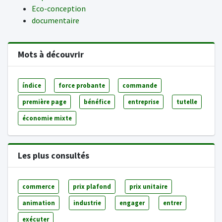
Eco-conception
documentaire
Mots à découvrir
índice
force probante
commande
première page
bénéfice
entreprise
tutelle
économie mixte
Les plus consultés
commerce
prix plafond
prix unitaire
animation
industrie
engager
entrer
exécuter