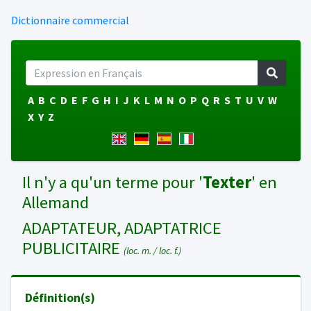
Dictionnaire commercial
A
B
C
D
E
F
G
H
I
J
K
L
M
N
O
P
Q
R
S
T
U
V
W
X
Y
Z
Il n'y a qu'un terme pour '
Texter
' en
Allemand
ADAPTATEUR, ADAPTATRICE
PUBLICITAIRE
(loc. m. / loc. f.)
Définition(s)