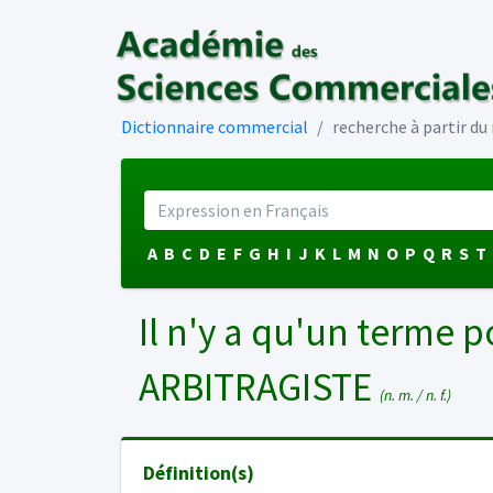
Dictionnaire commercial
recherche à partir d
A
B
C
D
E
F
G
H
I
J
K
L
M
N
O
P
Q
R
S
T
Il n'y a qu'un terme p
ARBITRAGISTE
(n. m. / n. f.)
Définition(s)