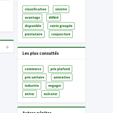
classification
sinistre
avantage
différé
disponible
vente groupée
prestataire
conjoncture
Les plus consultés
commerce
prix plafond
prix unitaire
animation
industrie
engager
entrer
exécuter