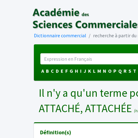
Dictionnaire commercial
recherche à partir d
A
B
C
D
E
F
G
H
I
J
K
L
M
N
O
P
Q
R
S
T
Il n'y a qu'un terme p
ATTACHÉ, ATTACHÉE
(n.
Définition(s)