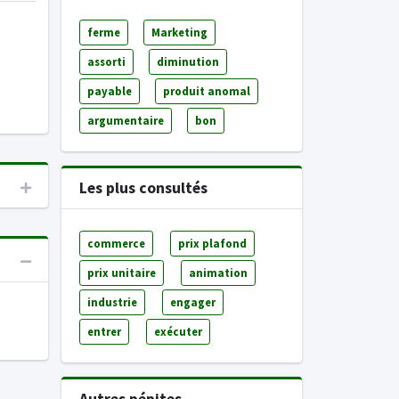
ferme
Marketing
assorti
diminution
payable
produit anomal
argumentaire
bon
Les plus consultés
commerce
prix plafond
prix unitaire
animation
industrie
engager
entrer
exécuter