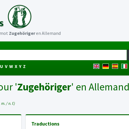
u mot
Zugehöriger
en Allemand
U
V
W
X
Y
Z
our '
Zugehöriger
' en Alleman
 m. / n. f.)
Traductions