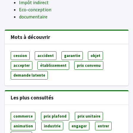
Impôt indirect
Eco-conception
documentaire
Mots à découvrir
cession
accident
garantie
objet
accepter
établissement
prix convenu
demande latente
Les plus consultés
commerce
prix plafond
prix unitaire
animation
industrie
engager
entrer