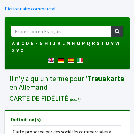
Dictionnaire commercial
A
B
C
D
E
F
G
H
I
J
K
L
M
N
O
P
Q
R
S
T
U
V
W
X
Y
Z
Il n'y a qu'un terme pour '
Treuekarte
'
en Allemand
CARTE DE FIDÉLITÉ
(loc. f.)
Définition(s)
Carte proposée par des sociétés commerciales à