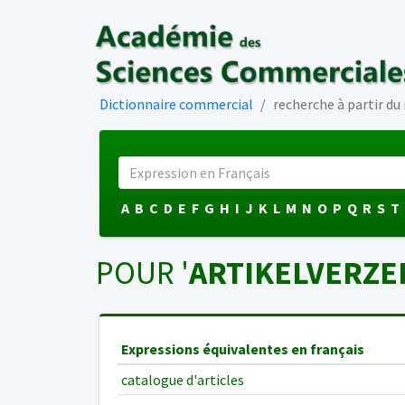
Dictionnaire commercial
recherche à partir d
A
B
C
D
E
F
G
H
I
J
K
L
M
N
O
P
Q
R
S
T
POUR '
ARTIKELVERZE
Expressions équivalentes en français
catalogue d'articles