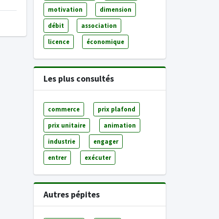
motivation
dimension
débit
association
licence
économique
Les plus consultés
commerce
prix plafond
prix unitaire
animation
industrie
engager
entrer
exécuter
Autres pépites