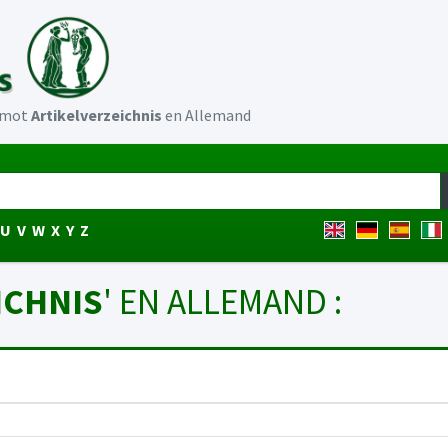
u mot
Artikelverzeichnis
en Allemand
U
V
W
X
Y
Z
ICHNIS
' EN ALLEMAND :