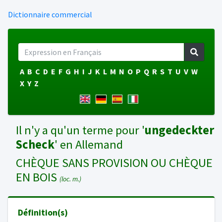
Dictionnaire commercial
A
B
C
D
E
F
G
H
I
J
K
L
M
N
O
P
Q
R
S
T
U
V
W
X
Y
Z
Il n'y a qu'un terme pour '
ungedeckter
Scheck
' en Allemand
CHÈQUE SANS PROVISION OU CHÈQUE
EN BOIS
(loc. m.)
Définition(s)