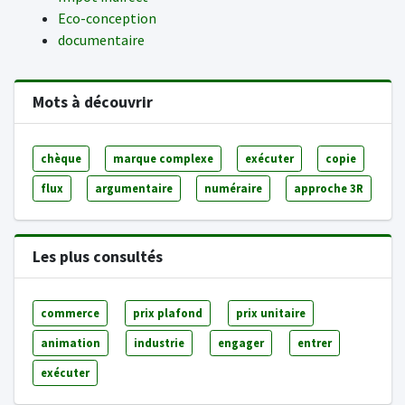
Eco-conception
documentaire
Mots à découvrir
chèque
marque complexe
exécuter
copie
flux
argumentaire
numéraire
approche 3R
Les plus consultés
commerce
prix plafond
prix unitaire
animation
industrie
engager
entrer
exécuter