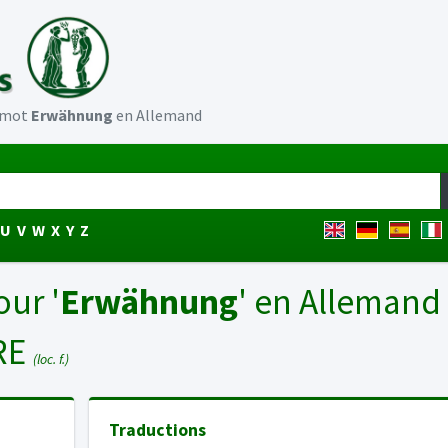
u mot
Erwähnung
en Allemand
U
V
W
X
Y
Z
our '
Erwähnung
' en Allemand
RE
(loc. f.)
Traductions