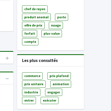
chef de rayon
produit anomal
poste
offre de prix
nuage
forfait
plus-value
compte
Les plus consultés
commerce
prix plafond
prix unitaire
animation
industrie
engager
entrer
exécuter