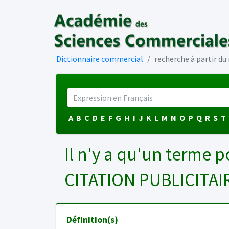
Dictionnaire commercial
recherche à partir d
A
B
C
D
E
F
G
H
I
J
K
L
M
N
O
P
Q
R
S
T
Il n'y a qu'un terme p
CITATION PUBLICITAI
Définition(s)