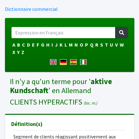
Dictionnaire commercial
A
B
C
D
E
F
G
H
I
J
K
L
M
N
O
P
Q
R
S
T
U
V
W
X
Y
Z
Il n'y a qu'un terme pour '
aktive
Kundschaft
' en Allemand
CLIENTS HYPERACTIFS
(loc. m.)
Définition(s)
Segment de clients réagissant positivement aux