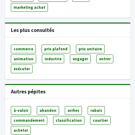
marketing achat
Les plus consultés
commerce
prix plafond
prix unitaire
animation
industrie
engager
entrer
exécuter
Autres pépites
à-valoir
abandon
arrhes
rabais
commandement
classification
courtier
acheter