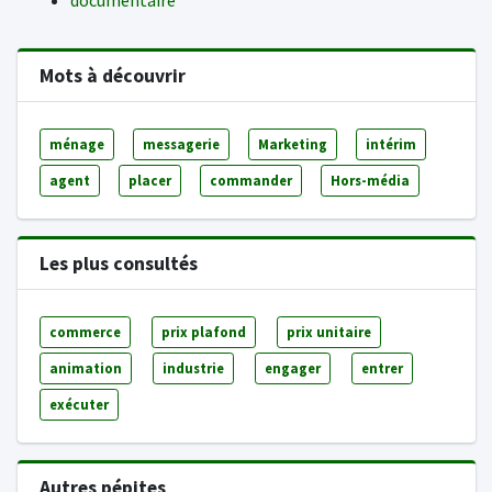
documentaire
Mots à découvrir
ménage
messagerie
Marketing
intérim
agent
placer
commander
Hors-média
Les plus consultés
commerce
prix plafond
prix unitaire
animation
industrie
engager
entrer
exécuter
Autres pépites