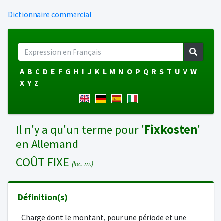
Dictionnaire commercial
A
B
C
D
E
F
G
H
I
J
K
L
M
N
O
P
Q
R
S
T
U
V
W
X
Y
Z
Il n'y a qu'un terme pour '
Fixkosten
'
en Allemand
COÛT FIXE
(loc. m.)
Définition(s)
Charge dont le montant, pour une période et une