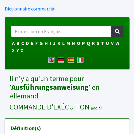
Dictionnaire commercial
A
B
C
D
E
F
G
H
I
J
K
L
M
N
O
P
Q
R
S
T
U
V
W
X
Y
Z
Il n'y a qu'un terme pour
'
Ausführungsanweisung
' en
Allemand
COMMANDE D'EXÉCUTION
(loc. f.)
Définition(s)