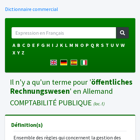
Dictionnaire commercial
A
B
C
D
E
F
G
H
I
J
K
L
M
N
O
P
Q
R
S
T
U
V
W
X
Y
Z
Il n'y a qu'un terme pour '
öffentliches
Rechnungswesen
' en Allemand
COMPTABILITÉ PUBLIQUE
(loc. f.)
Définition(s)
Ensemble des règles qui concernent la gestion des