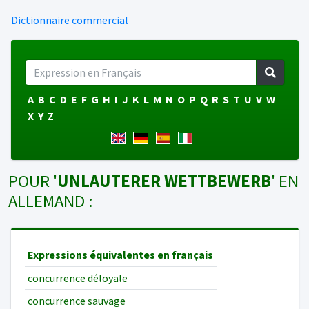
Dictionnaire commercial
A
B
C
D
E
F
G
H
I
J
K
L
M
N
O
P
Q
R
S
T
U
V
W
X
Y
Z
POUR '
UNLAUTERER WETTBEWERB
' EN
ALLEMAND :
Expressions équivalentes en français
concurrence déloyale
concurrence sauvage