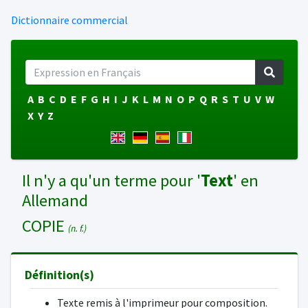
Dictionnaire commercial
A
B
C
D
E
F
G
H
I
J
K
L
M
N
O
P
Q
R
S
T
U
V
W
X
Y
Z
Il n'y a qu'un terme pour '
Text
' en
Allemand
COPIE
(n. f.)
Définition(s)
Texte remis à l'imprimeur pour composition.