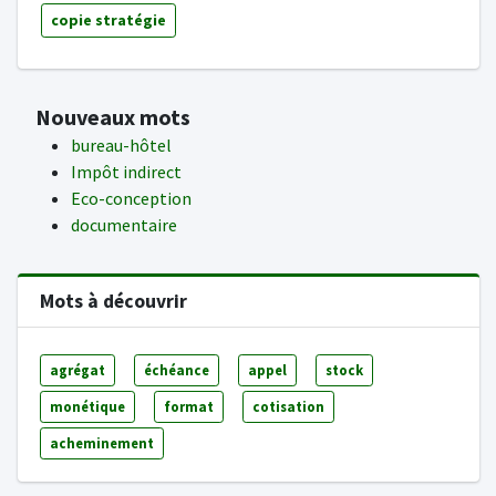
copie stratégie
Nouveaux mots
bureau-hôtel
Impôt indirect
Eco-conception
documentaire
Mots à découvrir
agrégat
échéance
appel
stock
monétique
format
cotisation
acheminement