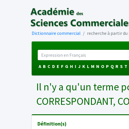
Dictionnaire commercial
recherche à partir d
A
B
C
D
E
F
G
H
I
J
K
L
M
N
O
P
Q
R
S
T
Il n'y a qu'un terme p
CORRESPONDANT, C
Définition(s)