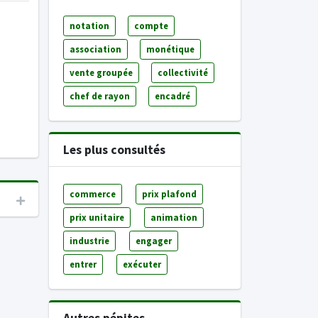
notation
compte
association
monétique
vente groupée
collectivité
chef de rayon
encadré
Les plus consultés
commerce
prix plafond
prix unitaire
animation
industrie
engager
entrer
exécuter