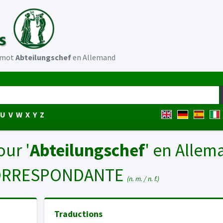
u mot
Abteilungschef
en Allemand
U
V
W
X
Y
Z
our '
Abteilungschef
' en Allem
ORRESPONDANTE
(n. m. / n. f.)
Traductions