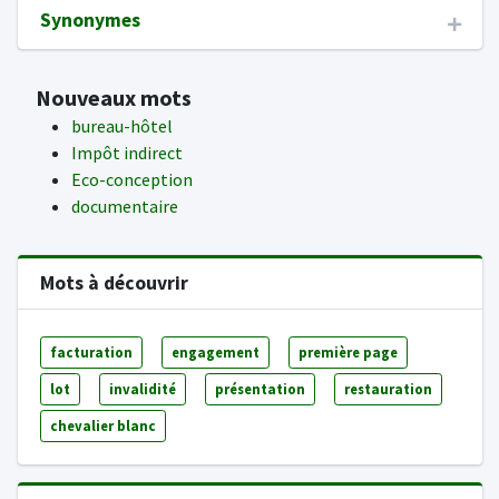
Synonymes
Nouveaux mots
bureau-hôtel
Impôt indirect
Eco-conception
documentaire
Mots à découvrir
facturation
engagement
première page
lot
invalidité
présentation
restauration
chevalier blanc