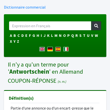
Dictionnaire commercial
A
B
C
D
E
F
G
H
I
J
K
L
M
N
O
P
Q
R
S
T
U
V
W
X
Y
Z
Il n'y a qu'un terme pour
'
Antwortschein
' en Allemand
COUPON-RÉPONSE
(n. m.)
Définition(s)
Partie d'une annonce ou d'un encart-presse que le