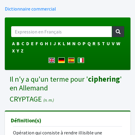
Dictionnaire commercial
A
B
C
D
E
F
G
H
I
J
K
L
M
N
O
P
Q
R
S
T
U
V
W
X
Y
Z
Il n'y a qu'un terme pour '
ciphering
'
en Allemand
CRYPTAGE
(n. m.)
Définition(s)
Opération qui consiste à rendre illisible une