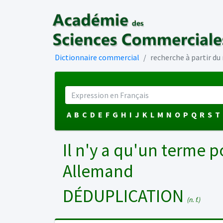
Dictionnaire commercial
recherche à partir d
A
B
C
D
E
F
G
H
I
J
K
L
M
N
O
P
Q
R
S
T
Il n'y a qu'un terme p
Allemand
DÉDUPLICATION
(n. f.)