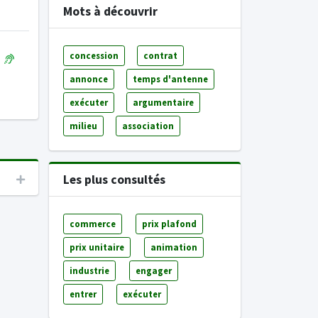
Mots à découvrir
concession
contrat
annonce
temps d'antenne
exécuter
argumentaire
milieu
association
Les plus consultés
commerce
prix plafond
prix unitaire
animation
industrie
engager
entrer
exécuter