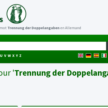
u mot
Trennung der Doppelangaben
en Allemand
U
V
W
X
Y
Z
our '
Trennung der Doppelang