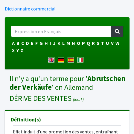
Dictionnaire commercial
A
B
C
D
E
F
G
H
I
J
K
L
M
N
O
P
Q
R
S
T
U
V
W
X
Y
Z
Il n'y a qu'un terme pour '
Abrutschen
der Verkäufe
' en Allemand
DÉRIVE DES VENTES
(loc. f.)
Définition(s)
Effet induit d'une promotion des ventes, entraînant