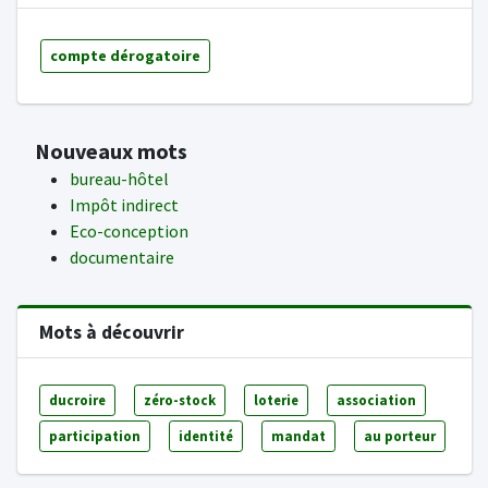
compte dérogatoire
Nouveaux mots
bureau-hôtel
Impôt indirect
Eco-conception
documentaire
Mots à découvrir
ducroire
zéro-stock
loterie
association
participation
identité
mandat
au porteur