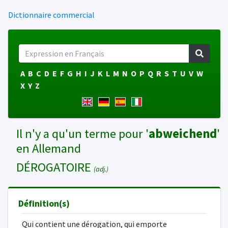
Dictionnaire commercial
A
B
C
D
E
F
G
H
I
J
K
L
M
N
O
P
Q
R
S
T
U
V
W
X
Y
Z
Il n'y a qu'un terme pour '
abweichend
'
en Allemand
DÉROGATOIRE
(adj.)
Définition(s)
Qui contient une dérogation, qui emporte