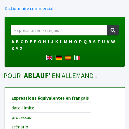
Dictionnaire commercial
A
B
C
D
E
F
G
H
I
J
K
L
M
N
O
P
Q
R
S
T
U
V
W
X
Y
Z
POUR '
ABLAUF
' EN ALLEMAND :
Expressions équivalentes en français
date-limite
processus
scénario