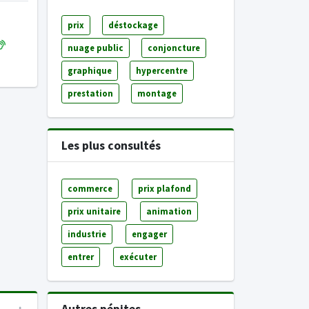
prix
déstockage
nuage public
conjoncture
graphique
hypercentre
prestation
montage
Les plus consultés
commerce
prix plafond
prix unitaire
animation
industrie
engager
entrer
exécuter