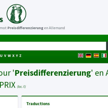
u mot
Preisdifferenzierung
en Allemand
U
V
W
X
Y
Z
our '
Preisdifferenzierung
' en
 PRIX
(loc. f.)
Traductions