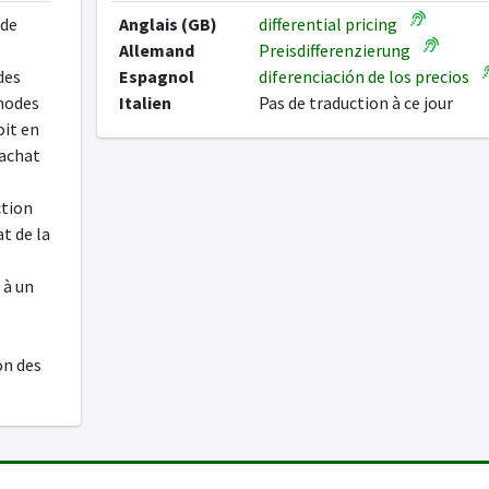
 de
Anglais (GB)
differential pricing
Allemand
Preisdifferenzierung
des
Espagnol
diferenciación de los precios
 modes
Italien
Pas de traduction à ce jour
oit en
'achat
ction
at de la
 à un
on des