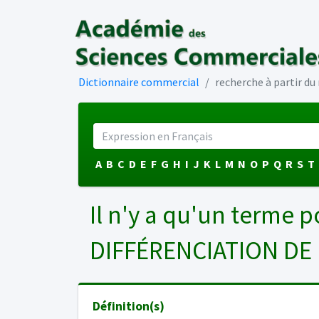
Dictionnaire commercial
recherche à partir d
A
B
C
D
E
F
G
H
I
J
K
L
M
N
O
P
Q
R
S
T
Il n'y a qu'un terme p
DIFFÉRENCIATION DE
Définition(s)