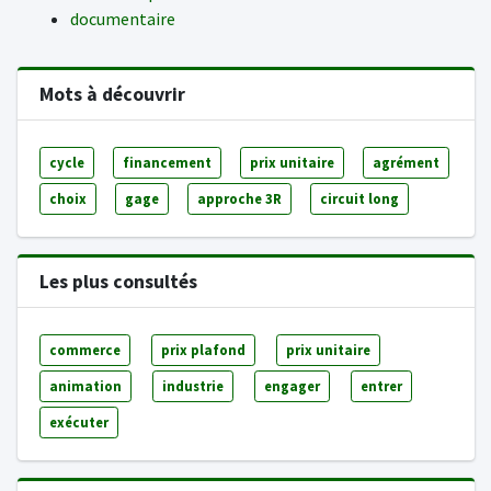
documentaire
Mots à découvrir
cycle
financement
prix unitaire
agrément
choix
gage
approche 3R
circuit long
Les plus consultés
commerce
prix plafond
prix unitaire
animation
industrie
engager
entrer
exécuter