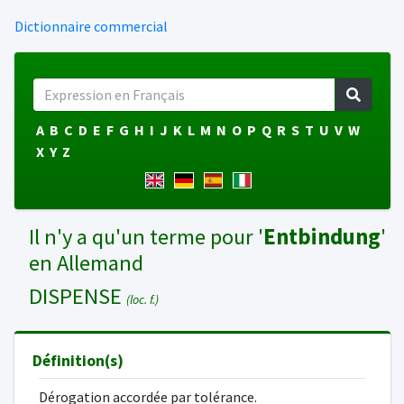
Dictionnaire commercial
A
B
C
D
E
F
G
H
I
J
K
L
M
N
O
P
Q
R
S
T
U
V
W
X
Y
Z
Il n'y a qu'un terme pour '
Entbindung
'
en Allemand
DISPENSE
(loc. f.)
Définition(s)
Dérogation accordée par tolérance.