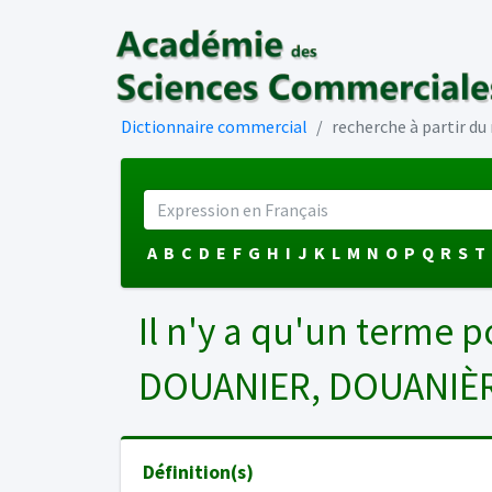
Dictionnaire commercial
recherche à partir d
A
B
C
D
E
F
G
H
I
J
K
L
M
N
O
P
Q
R
S
T
Il n'y a qu'un terme p
DOUANIER, DOUANIÈ
Définition(s)