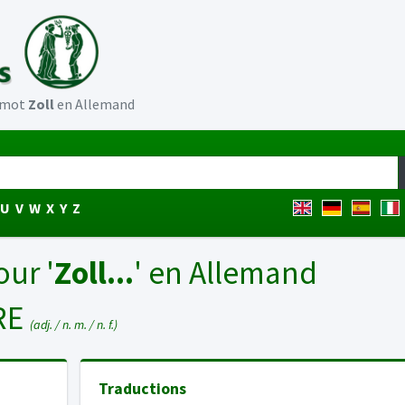
u mot
Zoll
en Allemand
U
V
W
X
Y
Z
our '
Zoll...
' en Allemand
RE
(adj. / n. m. / n. f.)
Traductions