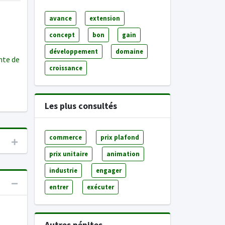
avance
extension
concept
bon
gain
développement
domaine
te de
croissance
Les plus consultés
commerce
prix plafond
prix unitaire
animation
industrie
engager
entrer
exécuter