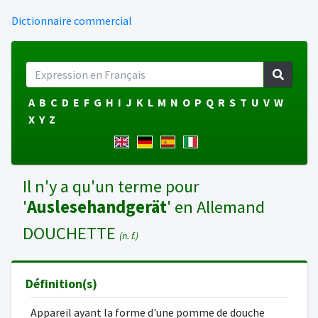
Dictionnaire commercial
A
B
C
D
E
F
G
H
I
J
K
L
M
N
O
P
Q
R
S
T
U
V
W
X
Y
Z
Il n'y a qu'un terme pour
'
Auslesehandgerät
' en Allemand
DOUCHETTE
(n. f.)
Définition(s)
Appareil ayant la forme d'une pomme de douche