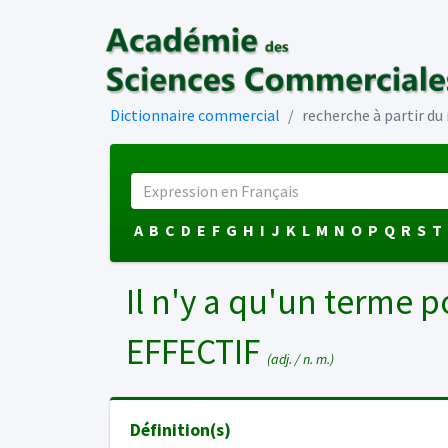
Dictionnaire commercial
recherche à partir d
A
B
C
D
E
F
G
H
I
J
K
L
M
N
O
P
Q
R
S
T
Il n'y a qu'un terme p
EFFECTIF
(adj. / n. m.)
Définition(s)