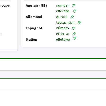
groupe.
Anglais (GB)
number
effective
Allemand
Anzahl
tatsächlich
Espagnol
número
ût
efectivo
Italien
effettivo