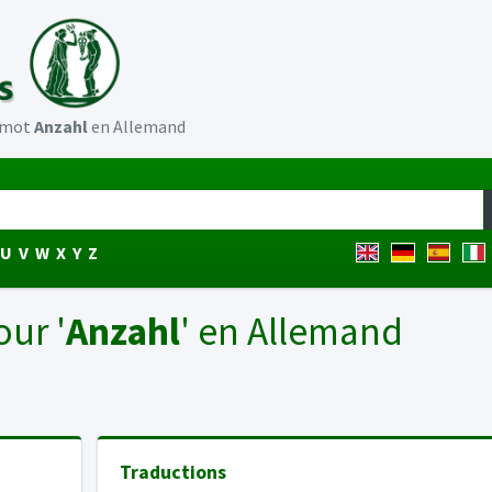
u mot
Anzahl
en Allemand
U
V
W
X
Y
Z
our '
Anzahl
' en Allemand
Traductions