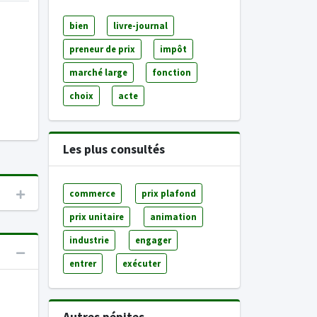
bien
livre-journal
preneur de prix
impôt
marché large
fonction
choix
acte
Les plus consultés
commerce
prix plafond
prix unitaire
animation
industrie
engager
entrer
exécuter