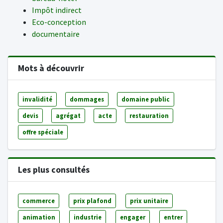
Impôt indirect
Eco-conception
documentaire
Mots à découvrir
invalidité
dommages
domaine public
devis
agrégat
acte
restauration
offre spéciale
Les plus consultés
commerce
prix plafond
prix unitaire
animation
industrie
engager
entrer