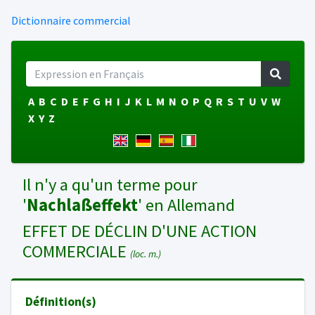
Dictionnaire commercial
A
B
C
D
E
F
G
H
I
J
K
L
M
N
O
P
Q
R
S
T
U
V
W
X
Y
Z
Il n'y a qu'un terme pour
'
Nachlaßeffekt
' en Allemand
EFFET DE DÉCLIN D'UNE ACTION
COMMERCIALE
(loc. m.)
Définition(s)