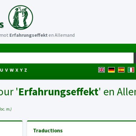
u mot
Erfahrungseffekt
en Allemand
U
V
W
X
Y
Z
our '
Erfahrungseffekt
' en Al
loc. m.)
Traductions