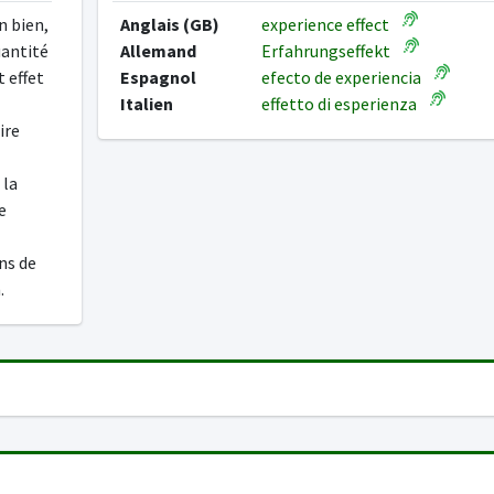
n bien,
Anglais (GB)
experience effect
uantité
Allemand
Erfahrungseffekt
 effet
Espagnol
efecto de experiencia
Italien
effetto di esperienza
ire
 la
e
ins de
.