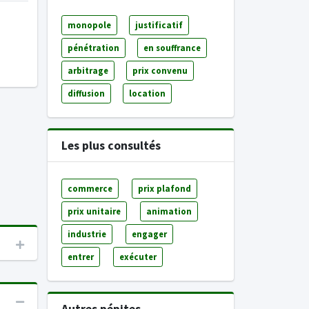
monopole
justificatif
pénétration
en souffrance
arbitrage
prix convenu
diffusion
location
Les plus consultés
commerce
prix plafond
prix unitaire
animation
industrie
engager
entrer
exécuter