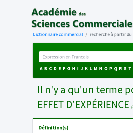
Dictionnaire commercial
recherche à partir d
A
B
C
D
E
F
G
H
I
J
K
L
M
N
O
P
Q
R
S
T
Il n'y a qu'un terme p
EFFET D'EXPÉRIENCE
(
Définition(s)