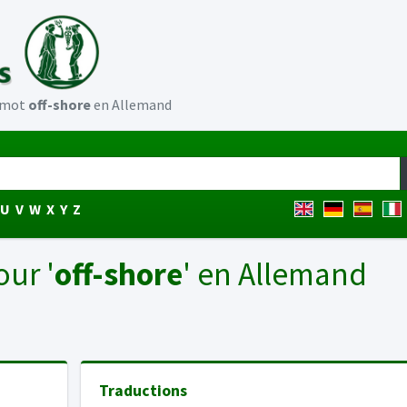
u mot
off-shore
en Allemand
U
V
W
X
Y
Z
our '
off-shore
' en Allemand
Traductions