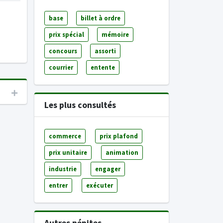
base
billet à ordre
prix spécial
mémoire
concours
assorti
courrier
entente
Les plus consultés
commerce
prix plafond
prix unitaire
animation
industrie
engager
entrer
exécuter