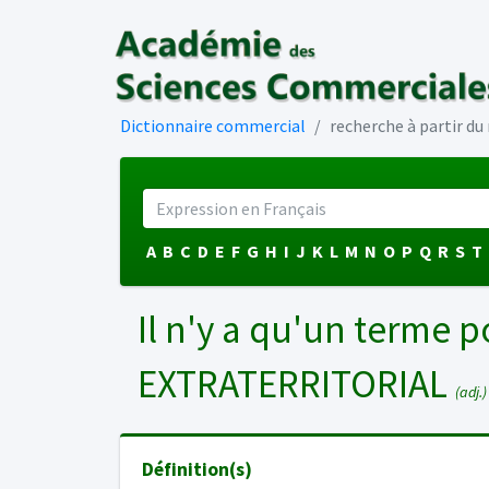
Dictionnaire commercial
recherche à partir d
A
B
C
D
E
F
G
H
I
J
K
L
M
N
O
P
Q
R
S
T
Il n'y a qu'un terme p
EXTRATERRITORIAL
(adj.)
Définition(s)