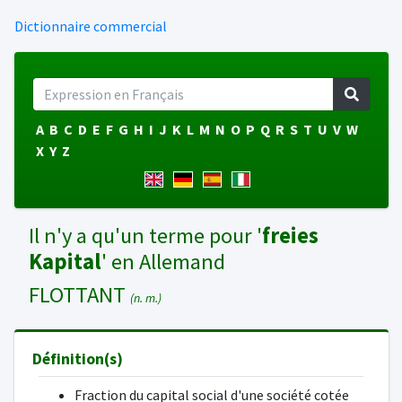
Dictionnaire commercial
A
B
C
D
E
F
G
H
I
J
K
L
M
N
O
P
Q
R
S
T
U
V
W
X
Y
Z
Il n'y a qu'un terme pour '
freies
Kapital
' en Allemand
FLOTTANT
(n. m.)
Définition(s)
Fraction du capital social d'une société cotée