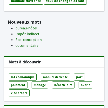
monnaie flottante
taux de change flottant
Nouveaux mots
bureau-hôtel
Impôt indirect
Eco-conception
documentaire
Mots à découvrir
lot économique
manuel de vente
port
paiement
ménage
bénéficiaire
avarie
vice propre