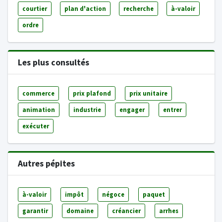
courtier
plan d'action
recherche
à-valoir
ordre
Les plus consultés
commerce
prix plafond
prix unitaire
animation
industrie
engager
entrer
exécuter
Autres pépites
à-valoir
impôt
négoce
paquet
garantir
domaine
créancier
arrhes