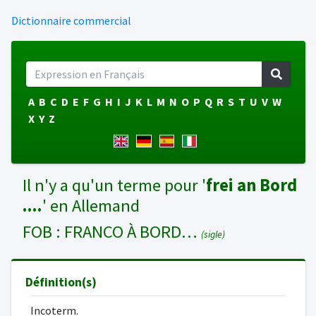
Dictionnaire commercial
A
B
C
D
E
F
G
H
I
J
K
L
M
N
O
P
Q
R
S
T
U
V
W
X
Y
Z
Il n'y a qu'un terme pour '
frei an Bord
....
' en Allemand
FOB : FRANCO À BORD…
(sigle)
Définition(s)
Incoterm.