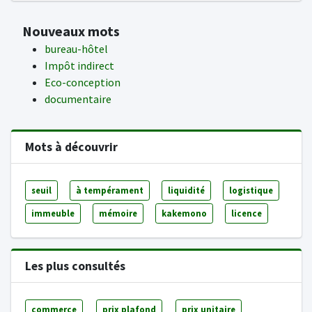
Nouveaux mots
bureau-hôtel
Impôt indirect
Eco-conception
documentaire
Mots à découvrir
seuil
à tempérament
liquidité
logistique
immeuble
mémoire
kakemono
licence
Les plus consultés
commerce
prix plafond
prix unitaire