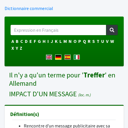
Dictionnaire commercial
A
B
C
D
E
F
G
H
I
J
K
L
M
N
O
P
Q
R
S
T
U
V
W
X
Y
Z
Il n'y a qu'un terme pour '
Treffer
' en
Allemand
IMPACT D'UN MESSAGE
(loc. m.)
Définition(s)
Rencontre d'un message publicitaire avec sa