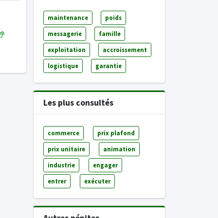
maintenance
poids
messagerie
famille
exploitation
accroissement
logistique
garantie
Les plus consultés
commerce
prix plafond
prix unitaire
animation
industrie
engager
entrer
exécuter