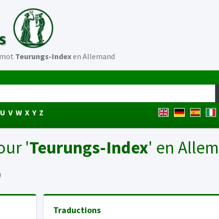
u mot
Teurungs-Index
en Allemand
U
V
W
X
Y
Z
our '
Teurungs-Index
' en Alle
)
Traductions