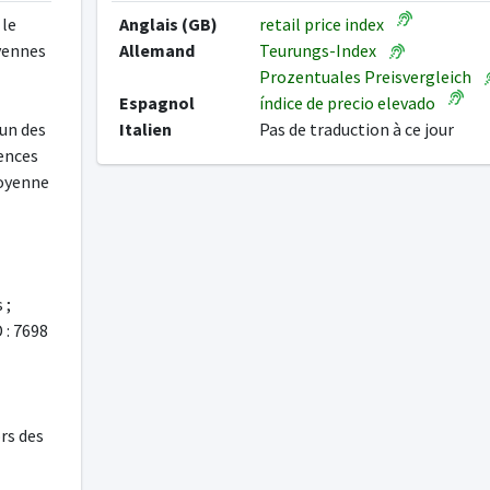
 le
Anglais (GB)
retail price index
oyennes
Allemand
Teurungs-Index
Prozentuales Preisvergleich
Espagnol
índice de precio elevado
cun des
Italien
Pas de traduction à ce jour
rences
oyenne
 ;
D : 7698
ors des