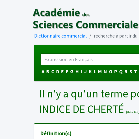
Dictionnaire commercial
recherche à partir d
A
B
C
D
E
F
G
H
I
J
K
L
M
N
O
P
Q
R
S
T
Il n'y a qu'un terme p
INDICE DE CHERTÉ
(loc. m.
Définition(s)