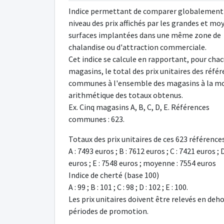
Indice permettant de comparer globalement
niveau des prix affichés par les grandes et m
surfaces implantées dans une même zone de
chalandise ou d'attraction commerciale.
Cet indice se calcule en rapportant, pour cha
magasins, le total des prix unitaires des réfé
communes à l'ensemble des magasins à la m
arithmétique des totaux obtenus.
Ex. Cinq magasins A, B, C, D, E. Références
communes : 623.
Totaux des prix unitaires de ces 623 références
A : 7493 euros ; B : 7612 euros ; C : 7421 euros ; 
euros ; E : 7548 euros ; moyenne : 7554 euros
Indice de cherté (base 100)
A : 99 ; B : 101 ; C : 98 ; D : 102 ; E : 100.
Les prix unitaires doivent être relevés en deh
périodes de promotion.