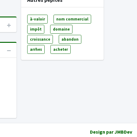
Autres pépites
à-valoir
nom commercial
impôt
domaine
croissance
abandon
arrhes
acheter
Design par
JMBDev