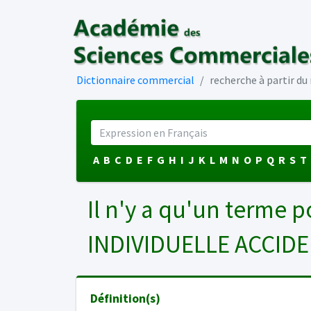
Dictionnaire commercial
recherche à partir d
A
B
C
D
E
F
G
H
I
J
K
L
M
N
O
P
Q
R
S
T
Il n'y a qu'un terme p
INDIVIDUELLE ACCID
Définition(s)