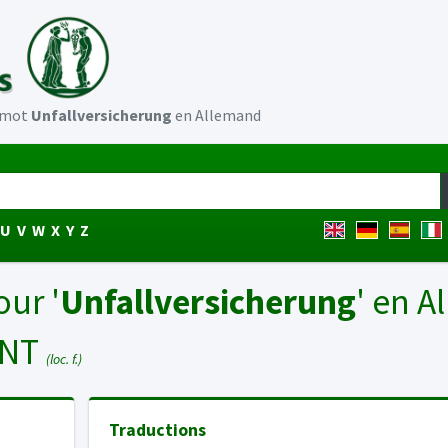
u mot
Unfallversicherung
en Allemand
U
V
W
X
Y
Z
our '
Unfallversicherung
' en 
ENT
(loc. f.)
Traductions