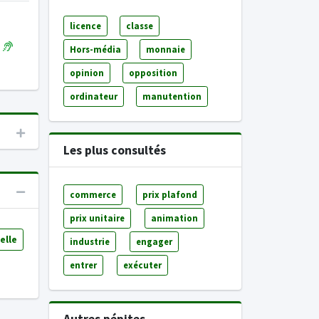
licence
classe
Hors-média
monnaie
opinion
opposition
ordinateur
manutention
Les plus consultés
commerce
prix plafond
prix unitaire
animation
elle
industrie
engager
entrer
exécuter